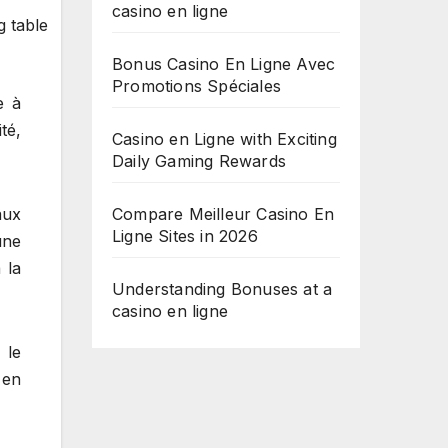
casino en ligne
g table
Bonus Casino En Ligne Avec
Promotions Spéciales
e à
té,
Casino en Ligne with Exciting
Daily Gaming Rewards
Compare Meilleur Casino En
aux
Ligne Sites in 2026
une
 la
Understanding Bonuses at a
casino en ligne
 le
 en