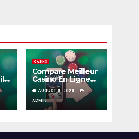
CASINO
Compare Meilleur
ily
Casino En Ligne
s
Sites in 2026
AUGUST 6, 2026
ADMIN