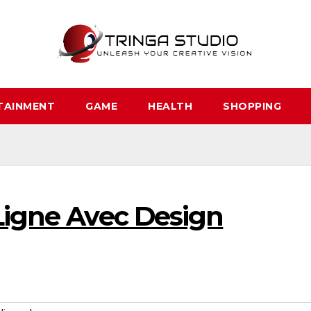
TAINMENT
GAME
HEALTH
SHOPPING
 Ligne Avec Design