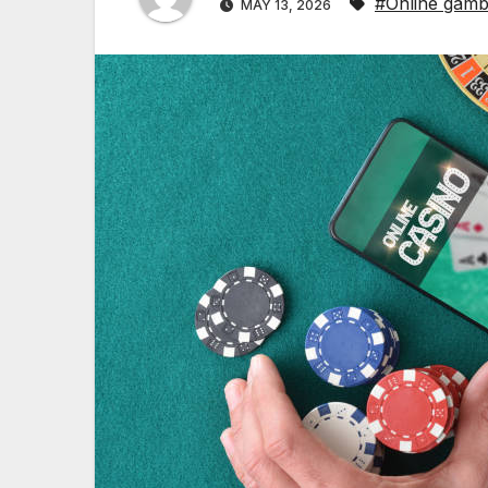
#Online gambl
MAY 13, 2026