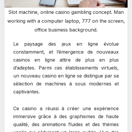
Slot machine, online casino gambling concept. Man
working with a computer laptop, 777 on the screen,
office business background.
Le paysage des jeux en ligne évolue
constamment, et l’émergence de nouveaux
casinos en ligne attire de plus en plus
d’adeptes. Parmi ces établissements virtuels,
un nouveau casino en ligne se distingue par sa
sélection de machines à sous modernes et
captivantes.
Ce casino a réussi à créer une expérience
immersive grâce à des graphismes de haute
qualité, des animations fluides et des thèmes