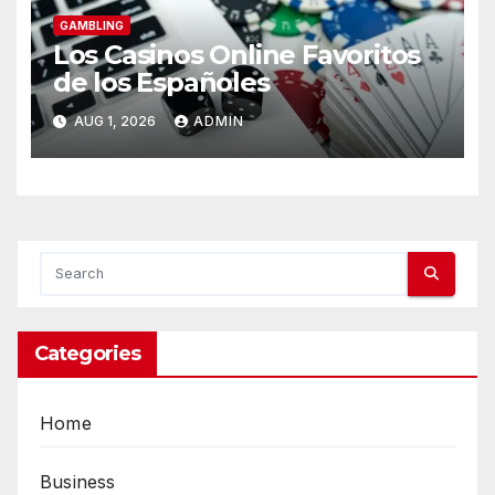
GAMBLING
Los Casinos Online Favoritos
de los Españoles
AUG 1, 2026
ADMIN
Categories
Home
Business