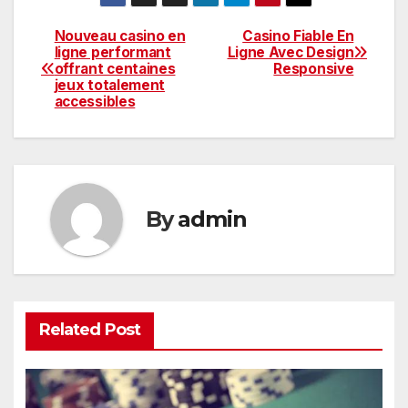
Nouveau casino en
Casino Fiable En
Post
ligne performant
Ligne Avec Design
offrant centaines
Responsive
navigation
jeux totalement
accessibles
By
admin
Related Post