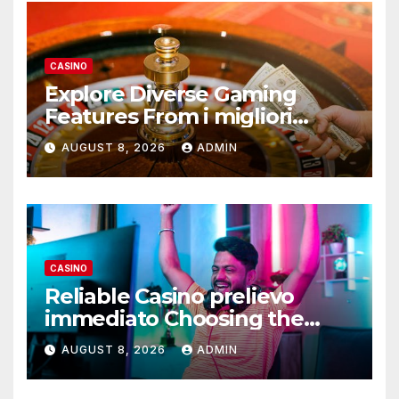
CASINO
Explore Diverse Gaming
Features From i migliori
casino non AAMS Operators
AUGUST 8, 2026
ADMIN
CASINO
Reliable Casino prelievo
immediato Choosing the
Right Platform
AUGUST 8, 2026
ADMIN