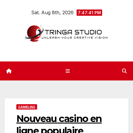
Skip
Sat. Aug 8th, 2026
to
7:47:41 PM
content
GAMBLING
Nouveau casino en
ligne populaire