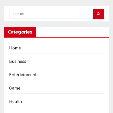
Categories
Home
Business
Entertainment
Game
Health