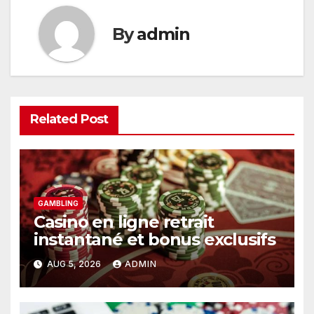
By
admin
Related Post
GAMBLING
Casino en ligne retrait
instantané et bonus exclusifs
AUG 5, 2026
ADMIN