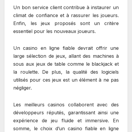
Un bon service client contribue à instaurer un
climat de confiance et à rassurer les joueurs.
Enfin, les jeux proposés sont un critère
essentiel pour les nouveaux joueurs.
Un casino en ligne fiable devrait offrir une
large sélection de jeux, allant des machines à
sous aux jeux de table comme le blackjack et
la roulette. De plus, la qualité des logiciels
utilisés pour ces jeux est un élément à ne pas
négliger.
Les meilleurs casinos collaborent avec des
développeurs réputés, garantissant ainsi une
expérience de jeu fluide et immersive. En
somme, le choix d’un casino fiable en ligne