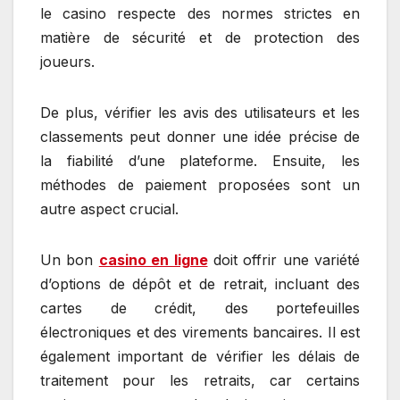
le casino respecte des normes strictes en
matière de sécurité et de protection des
joueurs.
De plus, vérifier les avis des utilisateurs et les
classements peut donner une idée précise de
la fiabilité d’une plateforme. Ensuite, les
méthodes de paiement proposées sont un
autre aspect crucial.
Un bon
casino en ligne
doit offrir une variété
d’options de dépôt et de retrait, incluant des
cartes de crédit, des portefeuilles
électroniques et des virements bancaires. Il est
également important de vérifier les délais de
traitement pour les retraits, car certains