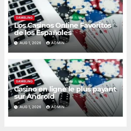
GAMBLING
Los Casinos Online Favoritos
de los Españoles
AUG 1, 2026
ADMIN
GAMBLING
Casino en ligne le plus payant
sur Android
AUG 1, 2026
ADMIN