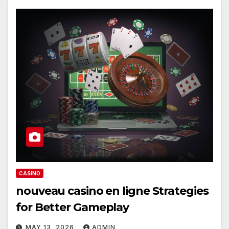
CASINO
nouveau casino en ligne Strategies
for Better Gameplay
MAY 13, 2026
ADMIN