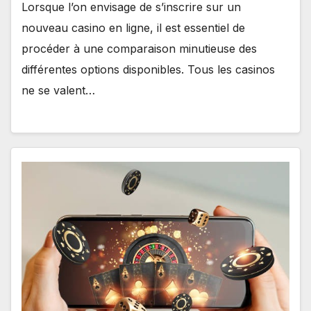
Lorsque l’on envisage de s’inscrire sur un
nouveau casino en ligne, il est essentiel de
procéder à une comparaison minutieuse des
différentes options disponibles. Tous les casinos
ne se valent…