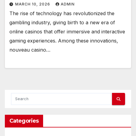
MARCH 10, 2026
ADMIN
The rise of technology has revolutionized the
gambling industry, giving birth to a new era of
online casinos that offer immersive and interactive
gaming experiences. Among these innovations,
nouveau casino…
Categories