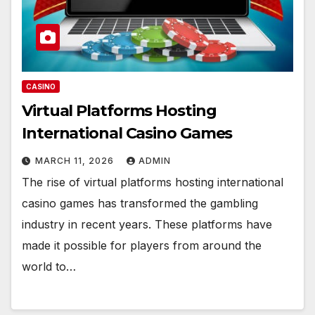
CASINO
Virtual Platforms Hosting
International Casino Games
MARCH 11, 2026
ADMIN
The rise of virtual platforms hosting international
casino games has transformed the gambling
industry in recent years. These platforms have
made it possible for players from around the
world to…