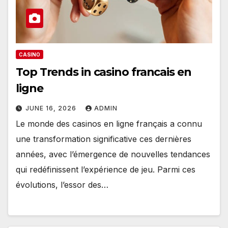
CASINO
Top Trends in casino francais en
ligne
JUNE 16, 2026
ADMIN
Le monde des casinos en ligne français a connu
une transformation significative ces dernières
années, avec l’émergence de nouvelles tendances
qui redéfinissent l’expérience de jeu. Parmi ces
évolutions, l’essor des…