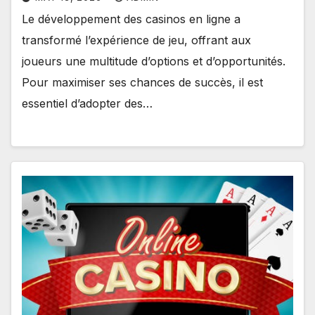
Le développement des casinos en ligne a
transformé l’expérience de jeu, offrant aux
joueurs une multitude d’options et d’opportunités.
Pour maximiser ses chances de succès, il est
essentiel d’adopter des…