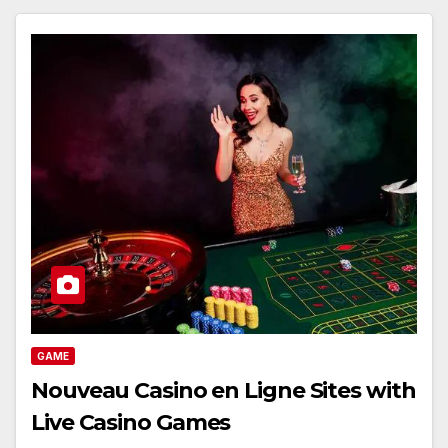
GAME
Nouveau Casino en Ligne Sites with
Live Casino Games