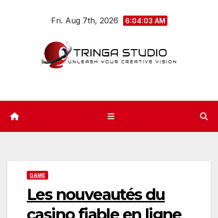
Skip
Fri. Aug 7th, 2026
to
6:04:04 AM
content
GAME
Les nouveautés du
casino fiable en ligne