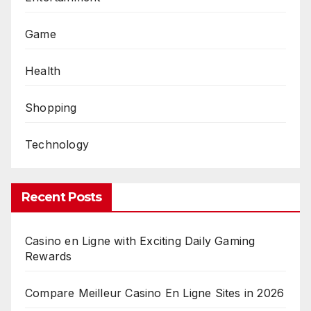
Game
Health
Shopping
Technology
Recent Posts
Casino en Ligne with Exciting Daily Gaming
Rewards
Compare Meilleur Casino En Ligne Sites in 2026