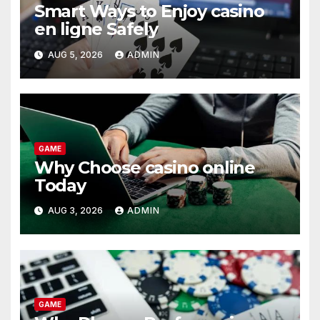
Smart Ways to Enjoy casino
en ligne Safely
AUG 5, 2026
ADMIN
GAME
Why Choose casino online
Today
AUG 3, 2026
ADMIN
GAME