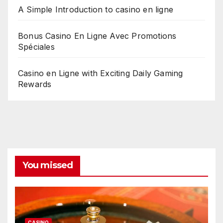
A Simple Introduction to casino en ligne
Bonus Casino En Ligne Avec Promotions
Spéciales
Casino en Ligne with Exciting Daily Gaming
Rewards
You missed
CASINO