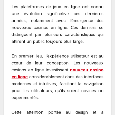
Les plateformes de jeux en ligne ont connu
une évolution significative ces dernières
années, notamment avec l’émergence des
nouveaux casinos en ligne. Ces derniers se
distinguent par plusieurs caractéristiques qui
attirent un public toujours plus large.
En premier lieu, l’expérience utilisateur est au
cœur de leur conception. Les nouveaux
casinos en ligne investissent
nouveau casino
en ligne
considérablement dans des interfaces
modernes et intuitives, facilitant la navigation
pour les utilisateurs, qu’ils soient novices ou
expérimentés.
Cette attention portée au design et à