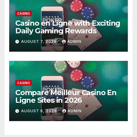
CASINO
Casino en Ligne with Exciting
Daily Gaming Rewards
AUGUST 7, 2026
ADMIN
CASINO
Compare Meilleur Casino En
Ligne Sites in 2026
AUGUST 6, 2026
ADMIN