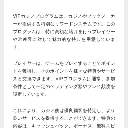
VIPカジノプログラムは、カジノやブックメーカ
ーが提供する特別なリワードシステムです。この
プログラムは、特に高額な賭けを行うプレイヤー
や常連客に対して魅力的な特典を用意していま
す。
プレイヤーは、ゲームをプレイすることでポイン
トを獲得し、そのポイントを様々な特典やサービ
スと交換できます。VIPプログラムは通常、参加
条件として一定のベッティング額やプレイ頻度を
設定しています。
これにより、カジノ側は優良顧客を特定し、より
良いサービスを提供することができます。特典の
内容は、キャッシュバック、ボーナス、無料スピ