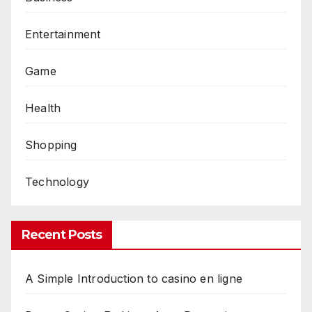
Entertainment
Game
Health
Shopping
Technology
Recent Posts
A Simple Introduction to casino en ligne