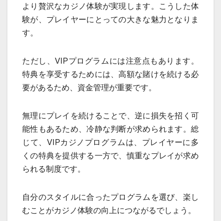
より贅沢なカジノ体験が実現します。こうした体
験が、プレイヤーにとっての大きな魅力となりま
す。
ただし、VIPプログラムには注意点もあります。
特典を享受するためには、高額な賭けを続ける必
要があるため、資金管理が重要です。
無理にプレイを続けることで、逆に損失を招く可
能性もあるため、冷静な判断が求められます。総
じて、VIPカジノプログラムは、プレイヤーに多
くの特典を提供する一方で、慎重なプレイが求め
られる制度です。
自分のスタイルに合ったプログラムを選び、楽し
むことがカジノ体験の向上につながるでしょう。