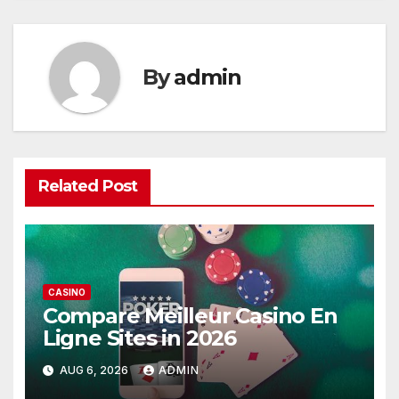
By
admin
Related Post
CASINO
Compare Meilleur Casino En
Ligne Sites in 2026
AUG 6, 2026
ADMIN