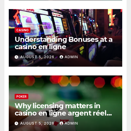
CASINO
Understanding Bonuses at a
casino en ligne
AUGUST 5, 2026
ADMIN
POKER
Why licensing matters in
casino en ligne argent réel
operations
AUGUST 5, 2026
ADMIN