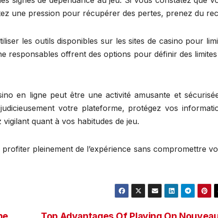
nt des signes de dépendance au jeu. Si vous constatez que v
ez une pression pour récupérer des pertes, prenez du rec
liser les outils disponibles sur les sites de casino pour limi
ne responsables offrent des options pour définir des limites
ino en ligne peut être une activité amusante et sécurisée
 judicieusement votre plateforme, protégez vos informati
 vigilant quant à vos habitudes de jeu.
profiter pleinement de l’expérience sans compromettre vo
ne
Top Advantages Of Playing On Nouvea