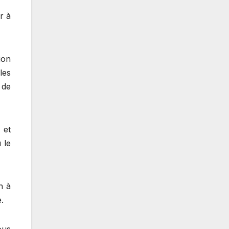
r à
ion
les
 de
 et
 le
n à
.