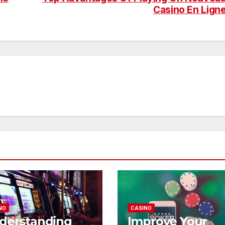
Casino En Lign
NO
CASINO
derstanding
Improve Your