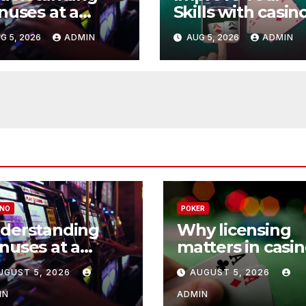
nuses at a
Skills with casin
ino en ligne
en ligne Guides
G 5, 2026
ADMIN
AUG 5, 2026
ADMIN
INO
POKER
derstanding
Why licensing
nuses at a
matters in casi
sino en ligne
en ligne argent
UGUST 5, 2026
AUGUST 5, 2026
réel operations
IN
ADMIN