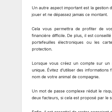
Un autre aspect important est la gestion 
jouer et ne dépassez jamais ce montant.
Cela vous permettra de profiter de vo
financière difficile. De plus, il est consei
portefeuilles électroniques ou les ca
protection.
Lorsque vous créez un compte sur un si
unique. Évitez d’utiliser des informations
nom de votre animal de compagnie.
Un mot de passe complexe réduit le risque
deux facteurs, si cela est proposé par le 