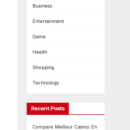
Business
Entertainment
Game
Health
Shopping
Technology
Recent Posts
Compare Meilleur Casino En