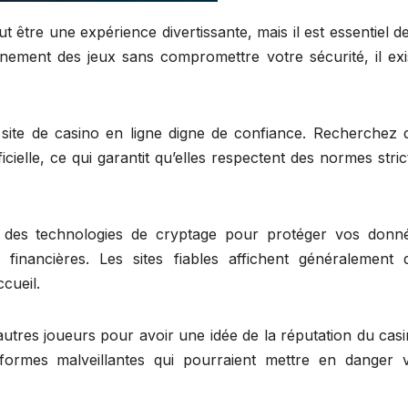
eut être une expérience divertissante, mais il est essentiel de
einement des jeux sans compromettre votre sécurité, il exi
n site de casino en ligne digne de confiance. Recherchez 
cielle, ce qui garantit qu’elles respectent des normes stric
se des technologies de cryptage pour protéger vos donn
financières. Les sites fiables affichent généralement 
ccueil.
’autres joueurs pour avoir une idée de la réputation du casi
eformes malveillantes qui pourraient mettre en danger 