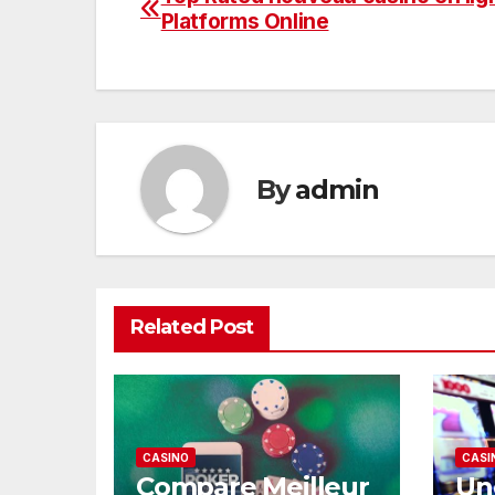
Post
Platforms Online
navigation
By
admin
Related Post
CASINO
CASI
Compare Meilleur
Un