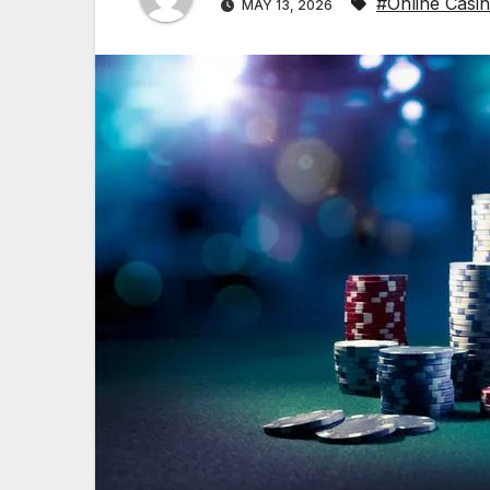
#Online Casi
MAY 13, 2026