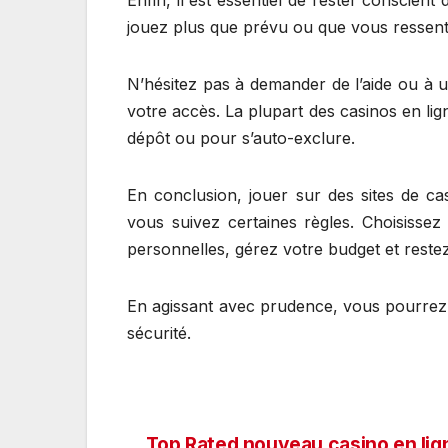
Enfin, il est essentiel de rester conscie
jouez plus que prévu ou que vous ressent
N’hésitez pas à demander de l’aide ou à uti
votre accès. La plupart des casinos en lig
dépôt ou pour s’auto-exclure.
En conclusion, jouer sur des sites de cas
vous suivez certaines règles. Choisissez
personnelles, gérez votre budget et restez
En agissant avec prudence, vous pourrez 
sécurité.
Top Rated nouveau casino en lig