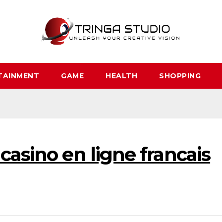
TAINMENT
GAME
HEALTH
SHOPPING
casino en ligne francais