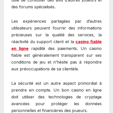
des forums spécialisés.
Les expériences partagées par d’autres
utilisateurs peuvent fournir des informations
précieuses sur la qualité des services, la
réactivité du support client et la
casino fiable
en ligne
rapidité des paiements. Un casino
fiable est généralement transparent sur ses
conditions de jeu et n’hésite pas à répondre
aux préoccupations de sa clientèle.
La sécurité est un autre aspect primordial à
prendre en compte. Un bon casino en ligne
doit utiliser des technologies de cryptage
avancées pour protéger les données
personnelles et financières des joueurs.