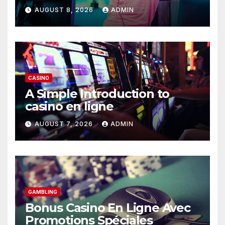
Right Platform
AUGUST 8, 2026
ADMIN
CASINO
A Simple Introduction to
casino en ligne
AUGUST 7, 2026
ADMIN
GAMBLING
Bonus Casino En Ligne Avec
Promotions Spéciales