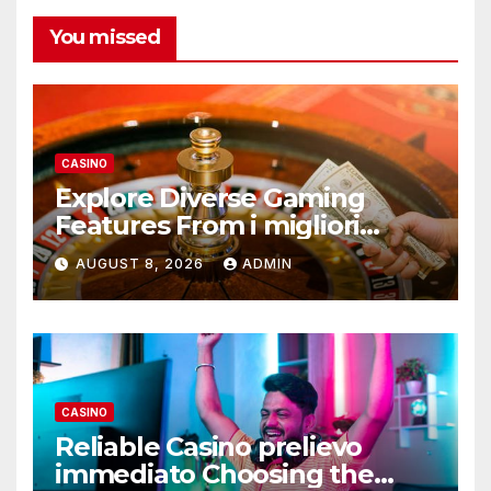
You missed
CASINO
Explore Diverse Gaming
Features From i migliori
casino non AAMS Operators
AUGUST 8, 2026
ADMIN
CASINO
Reliable Casino prelievo
immediato Choosing the