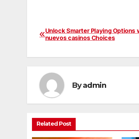
Unlock Smarter Playing Options 
Post
nuevos casinos Choices
navigation
By
admin
Related Post