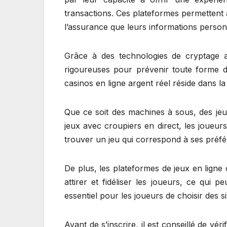
transactions. Ces plateformes permettent 
l’assurance que leurs informations personn
Grâce à des technologies de cryptage a
rigoureuses pour prévenir toute forme de 
casinos en ligne argent réel réside dans la
Que ce soit des machines à sous, des jeu
jeux avec croupiers en direct, les joueur
trouver un jeu qui correspond à ses préf
De plus, les plateformes de jeux en ligne
attirer et fidéliser les joueurs, ce qui 
essentiel pour les joueurs de choisir des si
Avant de s’inscrire, il est conseillé de véri