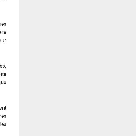
ues
ère
eur
es,
tte
que
ent
res
les