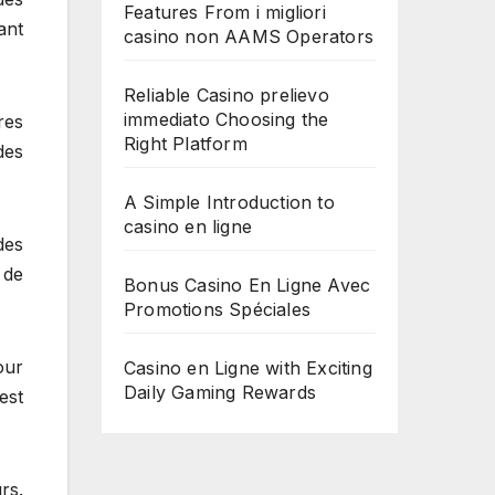
Features From i migliori
ant
casino non AAMS Operators
Reliable Casino prelievo
immediato Choosing the
res
Right Platform
des
A Simple Introduction to
casino en ligne
des
 de
Bonus Casino En Ligne Avec
Promotions Spéciales
our
Casino en Ligne with Exciting
Daily Gaming Rewards
est
urs.