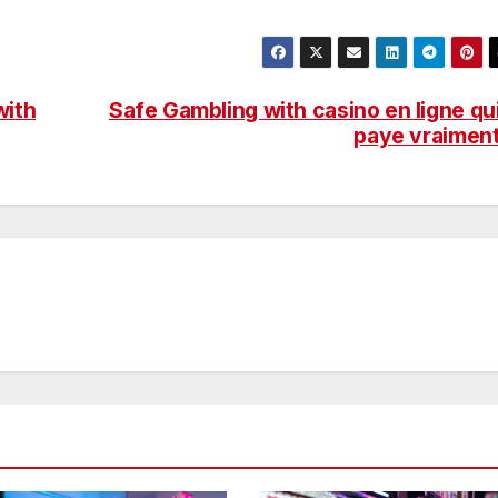
with
Safe Gambling with casino en ligne qu
paye vraimen