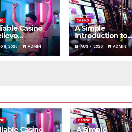
NO
CASINO
liable Casino
A Simple
elievo
Introduction to
mediato
casino en ligne
G 8, 2026
ADMIN
AUG 7, 2026
ADMIN
oosing the
ght Platform
INO
CASINO
liable Casino
A Simple