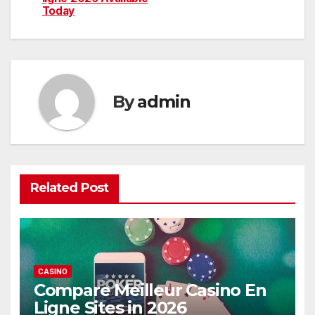
Today
By
admin
Related Post
CASINO
Compare Meilleur Casino En
Ligne Sites in 2026