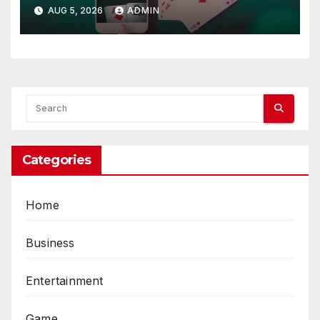
AUG 5, 2026
ADMIN
Categories
Home
Business
Entertainment
Game