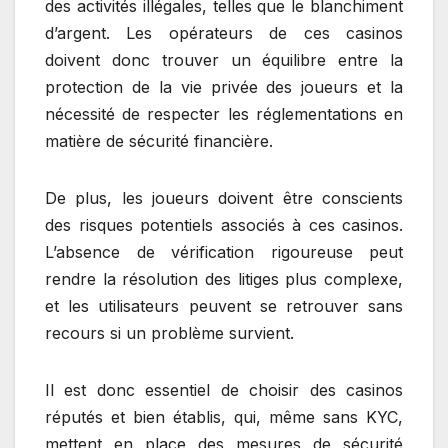
des activités illégales, telles que le blanchiment
d’argent. Les opérateurs de ces casinos
doivent donc trouver un équilibre entre la
protection de la vie privée des joueurs et la
nécessité de respecter les réglementations en
matière de sécurité financière.
De plus, les joueurs doivent être conscients
des risques potentiels associés à ces casinos.
L’absence de vérification rigoureuse peut
rendre la résolution des litiges plus complexe,
et les utilisateurs peuvent se retrouver sans
recours si un problème survient.
Il est donc essentiel de choisir des casinos
réputés et bien établis, qui, même sans KYC,
mettent en place des mesures de sécurité