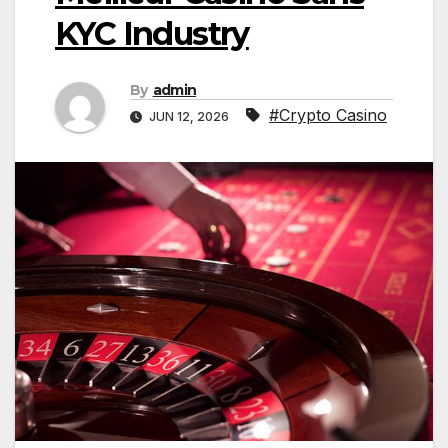
KYC Industry
By
admin
#Crypto Casino
JUN 12, 2026