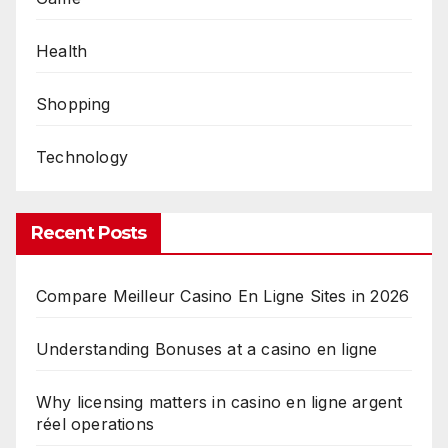
Health
Shopping
Technology
Recent Posts
Compare Meilleur Casino En Ligne Sites in 2026
Understanding Bonuses at a casino en ligne
Why licensing matters in casino en ligne argent
réel operations