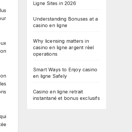
Ligne Sites in 2026
lus
our
Understanding Bonuses at a
casino en ligne
Why licensing matters in
eux
casino en ligne argent réel
ion
operations
Smart Ways to Enjoy casino
çon
en ligne Safely
les
Casino en ligne retrait
ons
instantané et bonus exclusifs
qui
xée