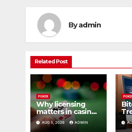
By
admin
Related Post
POKER
POKE
Why licensing
Bit
matters in casino
Tr
en ligne argent
Wa
AUG 5, 2026
ADMIN
AU
réel operations