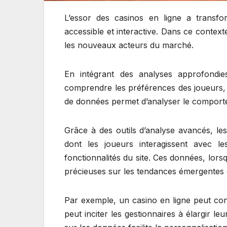
L’essor des casinos en ligne a transform
accessible et interactive. Dans ce contex
les nouveaux acteurs du marché.
En intégrant des analyses approfondies
comprendre les préférences des joueurs, opt
de données permet d’analyser le comportem
Grâce à des outils d’analyse avancés, les
dont les joueurs interagissent avec l
fonctionnalités du site. Ces données, lorsq
précieuses sur les tendances émergentes et
Par exemple, un casino en ligne peut cons
peut inciter les gestionnaires à élargir l