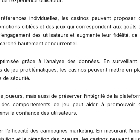
 de l’expérience utilisateur.
préférences individuelles, les casinos peuvent proposer 
motions ciblées et des jeux qui correspondent aux goûts 
’engagement des utilisateurs et augmente leur fidélité, ce 
 marché hautement concurrentiel.
timisée grâce à l’analyse des données. En surveillant 
 de jeu problématiques, les casinos peuvent mettre en pl
 de sécurité.
joueurs, mais aussi de préserver l’intégrité de la platefor
 des comportements de jeu peut aider à promouvoir 
nsi la confiance des utilisateurs.
er l’efficacité des campagnes marketing. En mesurant l’imp
isition et la rétention des joueurs, les casinos peuvent ajus