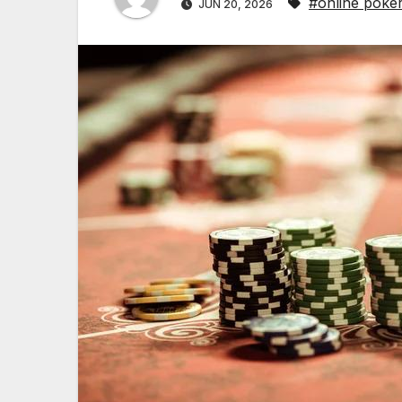
#online poke
JUN 20, 2026