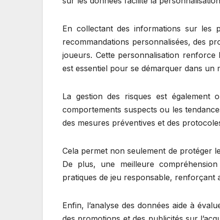
sur les données facilite la personnalisation
En collectant des informations sur les 
recommandations personnalisées, des pro
joueurs. Cette personnalisation renforce l
est essentiel pour se démarquer dans un
La gestion des risques est également op
comportements suspects ou les tendances
des mesures préventives et des protocoles
Cela permet non seulement de protéger les 
De plus, une meilleure compréhension
pratiques de jeu responsable, renforçant ai
Enfin, l’analyse des données aide à évalu
des promotions et des publicités sur l’acqu