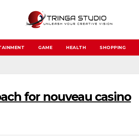
TAINMENT
GAME
HEALTH
SHOPPING
oach for nouveau casino