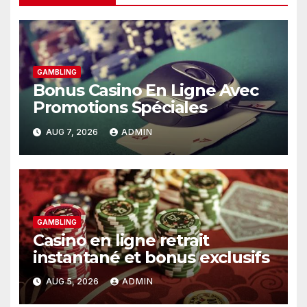
GAMBLING
Bonus Casino En Ligne Avec
Promotions Spéciales
AUG 7, 2026
ADMIN
GAMBLING
Casino en ligne retrait
instantané et bonus exclusifs
AUG 5, 2026
ADMIN