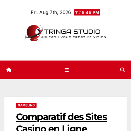
Skip
Fri. Aug 7th, 2026
to
11:16:47 PM
content
GAMBLING
Comparatif des Sites
Casino en Ligne