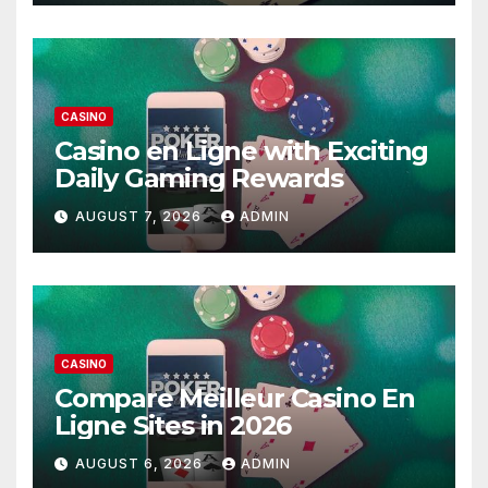
CASINO
Casino en Ligne with Exciting
Daily Gaming Rewards
AUGUST 7, 2026
ADMIN
CASINO
Compare Meilleur Casino En
Ligne Sites in 2026
AUGUST 6, 2026
ADMIN