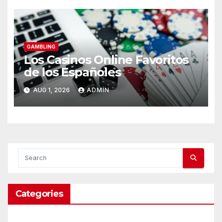
GAMBLING
Los Casinos Online Favoritos
de los Españoles
AUG 1, 2026
ADMIN
Categories