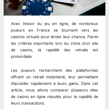
Avec l’essor du jeu en ligne, de nombreux
joueurs en France se tournent vers les
casinos virtuels pour tenter leur chance. Parmi
les critères importants lors du choix d’un site
de casino, la rapidité des retraits est
primordiale.
Les joueurs recherchent des plateformes
offrant un retrait instantané, leur permettant
d’accéder rapidement à leurs gains. Dans cet
article, nous allons comparer plusieurs sites
de casino en ligne réputés pour la rapidité de
leurs transactions.