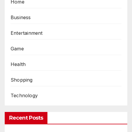
Home
Business
Entertainment
Game
Health
Shopping
Technology
Recent Posts