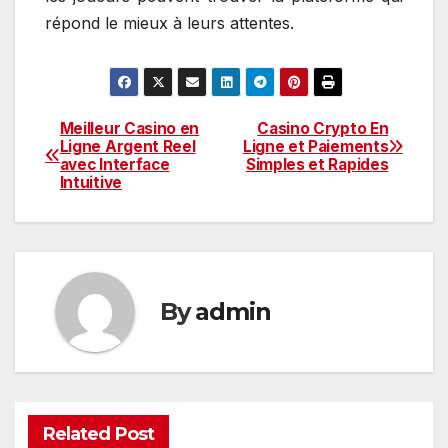
répond le mieux à leurs attentes.
Meilleur Casino en
Casino Crypto En
Post
Ligne Argent Reel
Ligne et Paiements
avec Interface
Simples et Rapides
navigation
Intuitive
By
admin
Related Post