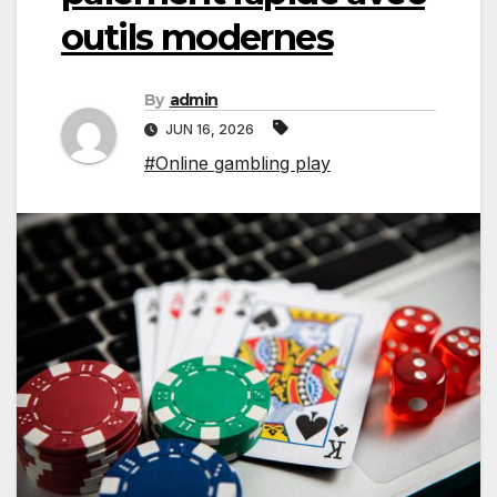
outils modernes
By
admin
JUN 16, 2026
#Online gambling play