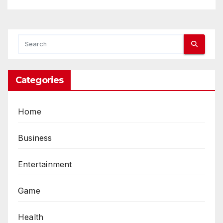
Categories
Home
Business
Entertainment
Game
Health