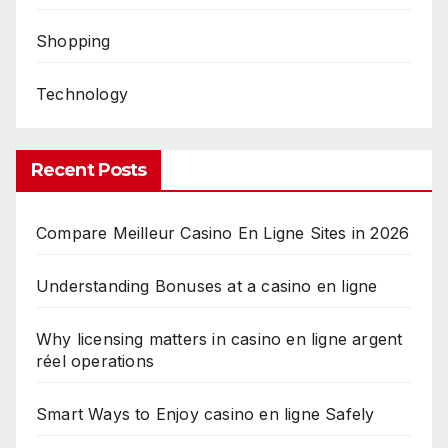
Shopping
Technology
Recent Posts
Compare Meilleur Casino En Ligne Sites in 2026
Understanding Bonuses at a casino en ligne
Why licensing matters in casino en ligne argent
réel operations
Smart Ways to Enjoy casino en ligne Safely