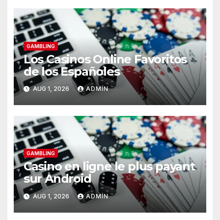
GAMBLING
Los Casinos Online Favoritos
de los Españoles
AUG 1, 2026
ADMIN
GAMBLING
Casino en ligne le plus payant
sur Android
AUG 1, 2026
ADMIN