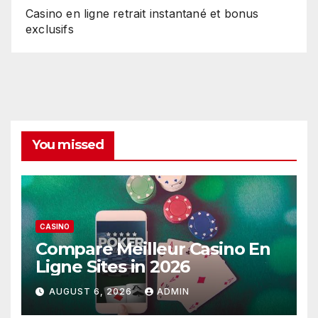
Casino en ligne retrait instantané et bonus
exclusifs
You missed
CASINO
Compare Meilleur Casino En
Ligne Sites in 2026
AUGUST 6, 2026
ADMIN