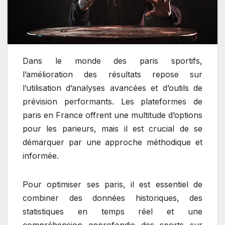
Dans le monde des paris sportifs,
l’amélioration des résultats repose sur
l’utilisation d’analyses avancées et d’outils de
prévision performants. Les plateformes de
paris en France offrent une multitude d’options
pour les parieurs, mais il est crucial de se
démarquer par une approche méthodique et
informée.
Pour optimiser ses paris, il est essentiel de
combiner des données historiques, des
statistiques en temps réel et une