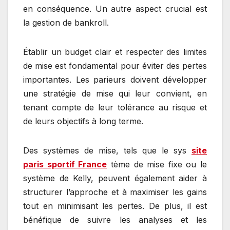
en conséquence. Un autre aspect crucial est
la gestion de bankroll.
Établir un budget clair et respecter des limites
de mise est fondamental pour éviter des pertes
importantes. Les parieurs doivent développer
une stratégie de mise qui leur convient, en
tenant compte de leur tolérance au risque et
de leurs objectifs à long terme.
Des systèmes de mise, tels que le sys
site
paris sportif France
tème de mise fixe ou le
système de Kelly, peuvent également aider à
structurer l’approche et à maximiser les gains
tout en minimisant les pertes. De plus, il est
bénéfique de suivre les analyses et les