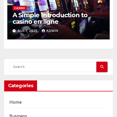
CASINO
A Simple Introduction to
casino en ligne
AUG 7, 2026
ADMIN
Categories
Home
Business